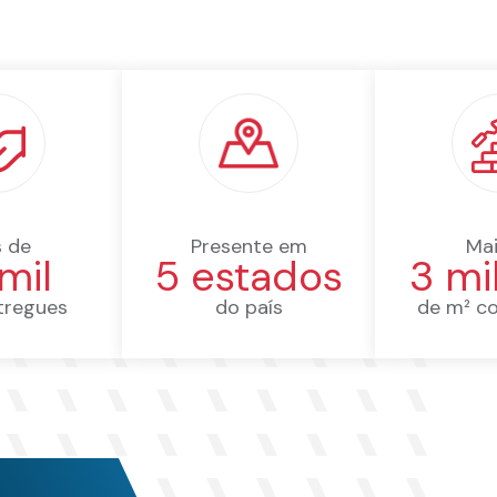
s de
Presente em
Mai
mil
5 estados
3 mi
ntregues
do país
de m² co