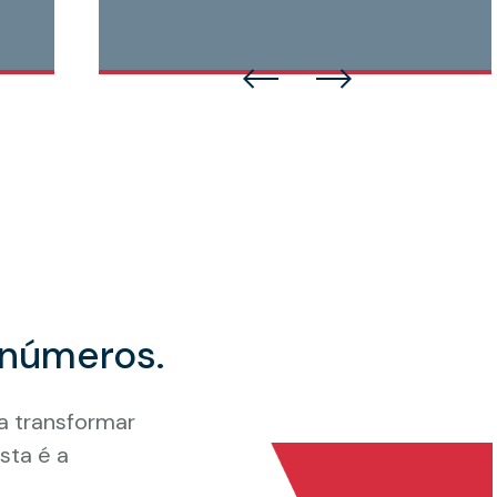
números.
a transformar
sta é a