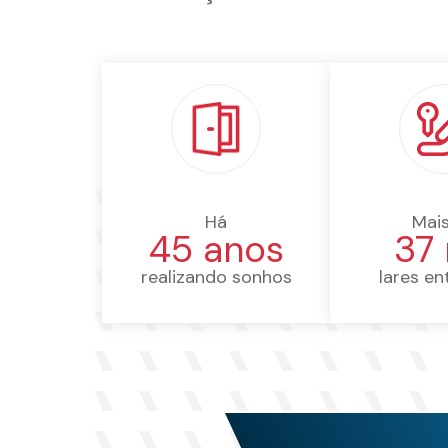
Há
Mai
45 anos
37 
realizando sonhos
lares e