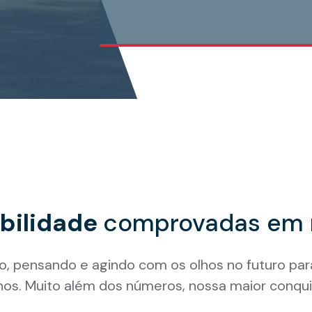
s
de
be
rde
ille
minário.
ibilidade
comprovadas em 
, pensando e agindo com os olhos no futuro par
nhos. Muito além dos números, nossa maior conqui