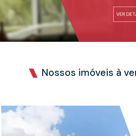
aluguel aumentaram!
SIMULE 
VER DET
VER DET
VER DET
LER NO
Nossos imóveis à v