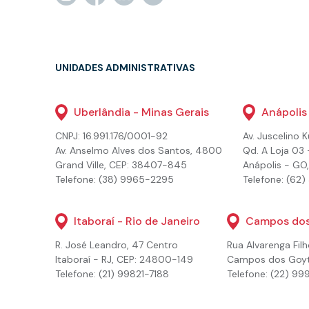
UNIDADES ADMINISTRATIVAS
Uberlândia - Minas Gerais
Anápolis
CNPJ: 16.991.176/0001-92
Av. Juscelino 
Av. Anselmo Alves dos Santos, 4800
Qd. A Loja 03 -
Grand Ville, CEP: 38407-845
Anápolis - GO
Telefone: (38) 9965-2295
Telefone: (62
Itaboraí - Rio de Janeiro
Campos dos 
R. José Leandro, 47 Centro
Rua Alvarenga Filh
Itaboraí - RJ, CEP: 24800-149
Campos dos Goyt
Telefone: (21) 99821-7188
Telefone: (22) 99